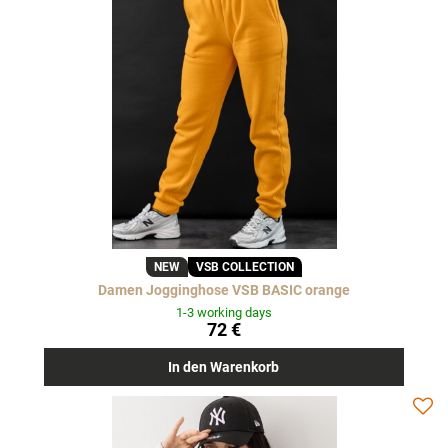
NEW
VSB COLLECTION
Damen Jogginghose VSB BASIC orange
1-3 working days
72 €
In den Warenkorb