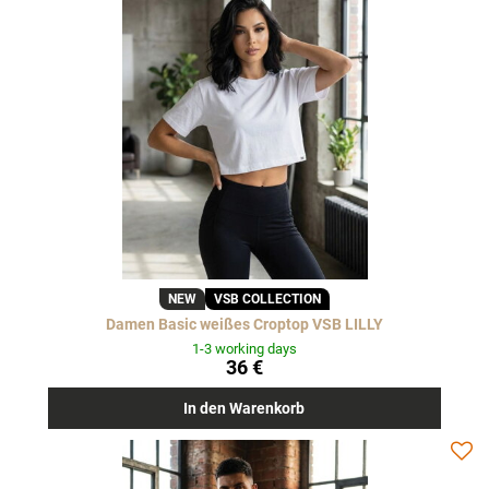
NEW
VSB COLLECTION
Damen Basic weißes Croptop VSB LILLY
1-3 working days
36 €
In den Warenkorb