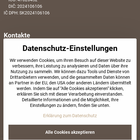
DIČ: 2024106106
IČ DPH: SK2024106106
Kontakte
Datenschutz-Einstellungen
info​@modischesachen​.de
Informationen über den Einkauf
Wir verwenden Cookies, um Ihren Besuch auf dieser Website zu
+421 917 917 801
verbessern, ihre Leistung zu analysieren und Daten über ihre
Tel. Kundenservice von 8:30 bis 15:00
Nutzung zu sammeln. Wir können dazu Tools und Dienste von
Drittanbietern verwenden, und die gesammelten Daten können
an Partner in der EU, den USA oder anderen Ländern übermittelt
SOZIALE NETZWERKE
werden. Indem Sie auf "Alle Cookies akzeptieren" klicken,
erklären Sie sich mit dieser Verarbeitung einverstanden.
Facebook
Instagram
Detaillierte Informationen und die Möglichkeit, Ihre
Einstellungen zu ändern, finden Sie unten.
Erklärung zum Datenschutz
©
2026
Urheberrecht
Datenschutz-Einstellungen
Erklärung zum Datenschutz
Website erstellt mit:
BiznisWeb.sk
Alle Cookies akzeptieren