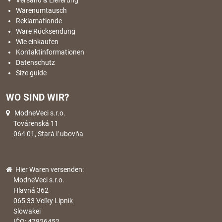
Versand & Lieferung
Warenumtausch
Reklamationde
Ware Rücksendung
Wie einkaufen
Kontaktinformationen
Datenschutz
Size guide
WO SIND WIR?
ModneVeci s.r.o.
Továrenská 11
064 01, Stará Ľubovňa
Hier Waren versenden:
ModneVeci s.r.o.
Hlavná 362
065 33 Veľky Lipník
Slowakei
IČO: 47826452